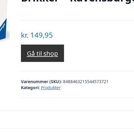
kr.
149,95
Gå til shop
Varenummer (SKU):
8488463215544573721
Kategori:
Produkter