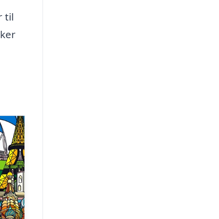
til
kker