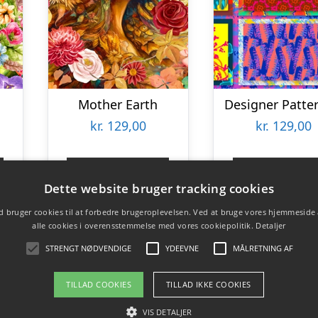
Mother Earth
Designer Patte
kr.
129,00
kr.
129,00
Gå til shop
Gå til sho
Dette website bruger tracking cookies
 bruger cookies til at forbedre brugeroplevelsen. Ved at bruge vores hjemmeside
alle cookies i overensstemmelse med vores cookiepolitik.
Detaljer
STRENGT NØDVENDIGE
YDEEVNE
MÅLRETNING AF
TILLAD COOKIES
TILLAD IKKE COOKIES
VIS DETALJER