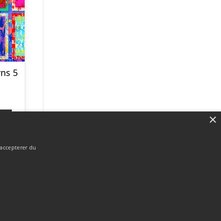
rns 5
×
p
 accepterer du