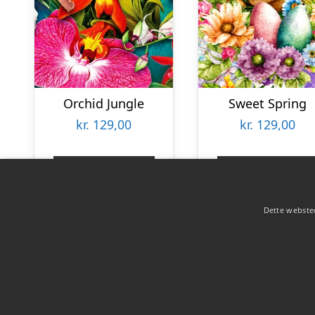
Orchid Jungle
Sweet Spring
kr.
129,00
kr.
129,00
Gå til shop
Gå til shop
Dette websted