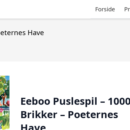
Forside
P
oeternes Have
Eeboo Puslespil – 100
Brikker – Poeternes
Have