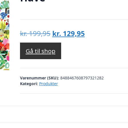
Den
Den
kr.
199,95
kr.
129,95
oprindelige
aktuelle
pris
pris
Gå til shop
var:
er:
kr. 199,95.
kr. 129,95.
Varenummer (SKU):
8488467608797321282
Kategori:
Produkter