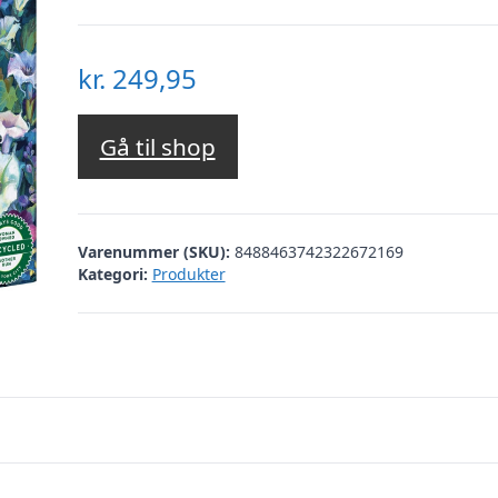
kr.
249,95
Gå til shop
Varenummer (SKU):
8488463742322672169
Kategori:
Produkter